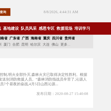
8/8/2026, 4:44:32 AM
流
基地建设
队员风采
感恩专区
救援现场
培训学习
湖南省
广东省
广西
海南省
重庆
四川省
贵州省
州
厦门
合肥
昆明
哈尔滨
大连
佛山
更多...
合围控制,明火全部扑灭,森林火灾已取得决定性胜利。根据
自发送别消防救援人员。“森林消防指战员辛苦了,沁源人
7个昼夜的奋战,4月5日山西沁源...
发布日期：2020-08-27 15:40:08