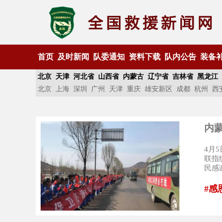
首页
及时新闻
队委通知
资料下载
队内公告
装备
北京
天津
河北省
山西省
内蒙古
辽宁省
吉林省
黑龙江
北京
上海
深圳
广州
天津
重庆
雄安新区
成都
杭州
西
内
4月
联指
民感
#感