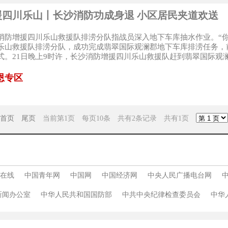
援四川乐山丨长沙消防功成身退 小区居民夹道欢送
消防增援四川乐山救援队排涝分队指战员深入地下车库抽水作业。“你
乐山救援队排涝分队，成功完成翡翠国际观澜郡地下车库排涝任务，
式。21日晚上9时许，长沙消防增援四川乐山救援队赶到翡翠国际观澜
恩专区
首页
尾页
当前第1页 每页10条 共有2条记录 共有1页
在线
中国青年网
中国网
中国经济网
中央人民广播电台网
新闻办公室
中华人民共和国国防部
中共中央纪律检查委员会
中华