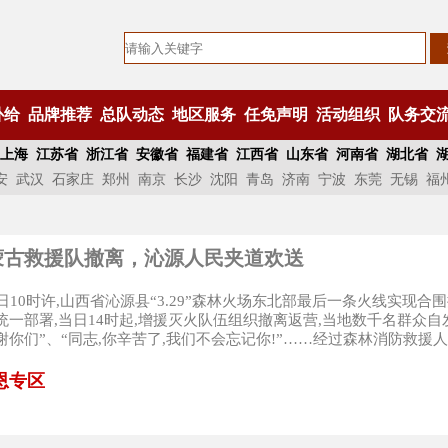
补给
品牌推荐
总队动态
地区服务
任免声明
活动组织
队务交
上海
江苏省
浙江省
安徽省
福建省
江西省
山东省
河南省
湖北省
安
武汉
石家庄
郑州
南京
长沙
沈阳
青岛
济南
宁波
东莞
无锡
福
蒙古救援队撤离，沁源人民夹道欢送
5日10时许,山西省沁源县“3.29”森林火场东北部最后一条火线实现
统一部署,当日14时起,增援灭火队伍组织撤离返营,当地数千名群众
谢你们”、“同志,你辛苦了,我们不会忘记你!”……经过森林消防救援人员
恩专区