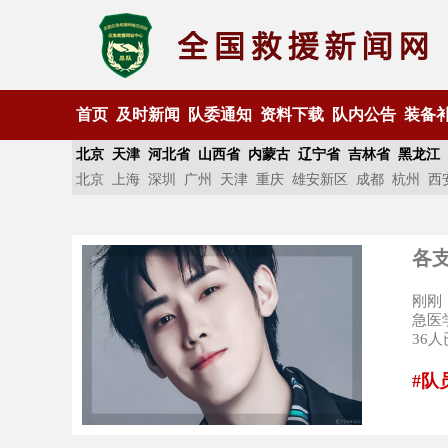
首页
及时新闻
队委通知
资料下载
队内公告
装备
北京
天津
河北省
山西省
内蒙古
辽宁省
吉林省
黑龙江
北京
上海
深圳
广州
天津
重庆
雄安新区
成都
杭州
西
各
刚刚
急医
36
#队