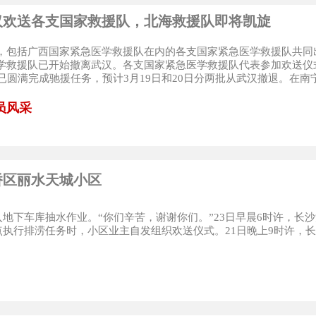
汉欢送各支国家救援队，北海救援队即将凯旋
，包括广西国家紧急医学救援队在内的各支国家紧急医学救援队共同
学救援队已开始撤离武汉。各支国家紧急医学救援队代表参加欢送仪
人已圆满完成驰援任务，预计3月19日和20日分两批从武汉撤退。在南宁
员风采
桥区丽水天城小区
地下车库抽水作业。“你们辛苦，谢谢你们。”23日早晨6时许，长
执行排涝任务时，小区业主自发组织欢送仪式。21日晚上9时许，