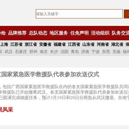
补给
品牌推荐
总队动态
地区服务
任免声明
活动组织
队务交
上海
江苏省
浙江省
安徽省
福建省
江西省
山东省
河南省
湖北省
安
武汉
石家庄
郑州
南京
长沙
沈阳
青岛
济南
宁波
东莞
无锡
福
支国家紧急医学救援队代表参加欢送仪式
，包括广西国家紧急医学救援队在内的各支国家紧急医学救援队共同
学救援队已开始撤离武汉。各支国家紧急医学救援队代表参加欢送仪
人已圆满完成驰援任务，预计3月19日和20日分两批从武汉撤退。在南宁
员风采