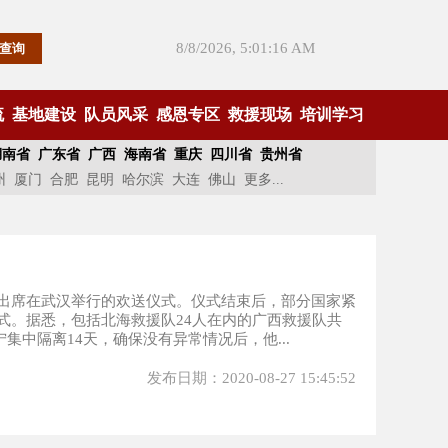
8/8/2026, 5:01:16 AM
流
基地建设
队员风采
感恩专区
救援现场
培训学习
湖南省
广东省
广西
海南省
重庆
四川省
贵州省
州
厦门
合肥
昆明
哈尔滨
大连
佛山
更多...
出席在武汉举行的欢送仪式。仪式结束后，部分国家紧
式。据悉，包括北海救援队24人在内的广西救援队共
集中隔离14天，确保没有异常情况后，他...
发布日期：2020-08-27 15:45:52