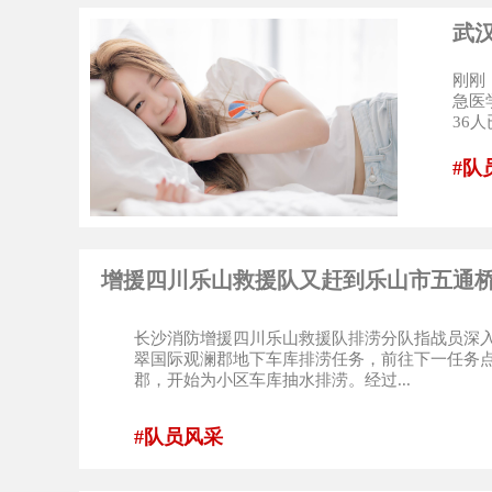
武
刚刚
急医
36
#队
增援四川乐山救援队又赶到乐山市五通
长沙消防增援四川乐山救援队排涝分队指战员深入
翠国际观澜郡地下车库排涝任务，前往下一任务点
郡，开始为小区车库抽水排涝。经过...
#队员风采