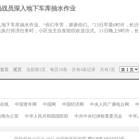
指战员深入地下车库抽水作业
地下车库抽水作业。“你们辛苦，谢谢你们。”23日早晨6时许，长
执行排涝任务时，小区业主自发组织欢送仪式。21日晚上9时许，
首页
尾页
当前第1页 每页10条 共有4条记录 共有1页
在线
中国青年网
中国网
中国经济网
中央人民广播电台网
新闻办公室
中华人民共和国国防部
中共中央纪律检查委员会
中华
版权所有@2020-2021 全国救援新闻网
冀ICP备20016972号