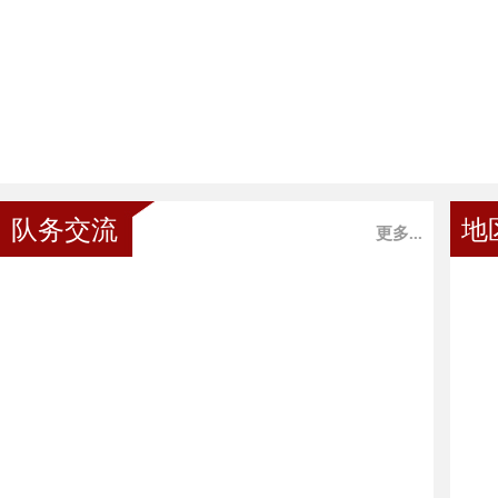
队务交流
地
更多...