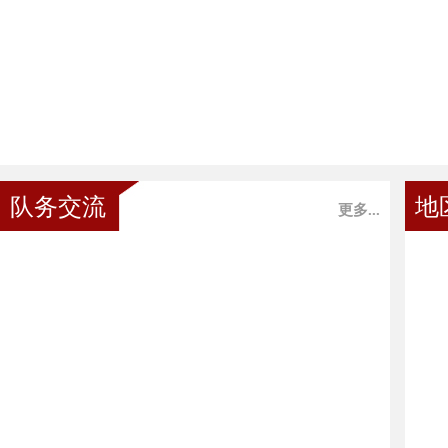
队务交流
地
更多...