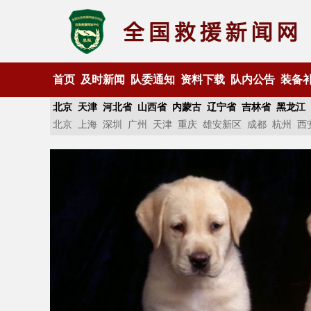
首页
及时新闻
队委通知
资料下载
队内公告
装备
北京
天津
河北省
山西省
内蒙古
辽宁省
吉林省
黑龙江
北京
上海
深圳
广州
天津
重庆
雄安新区
成都
杭州
西