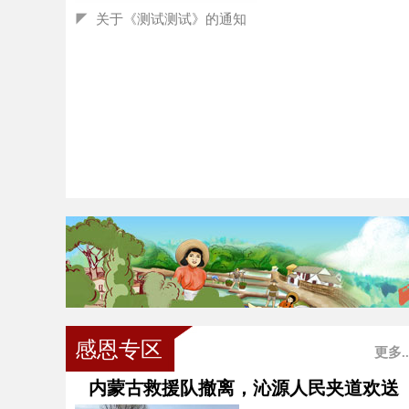
◤
关于《测试测试》的通知
感恩专区
更多..
内蒙古救援队撤离，沁源人民夹道欢送