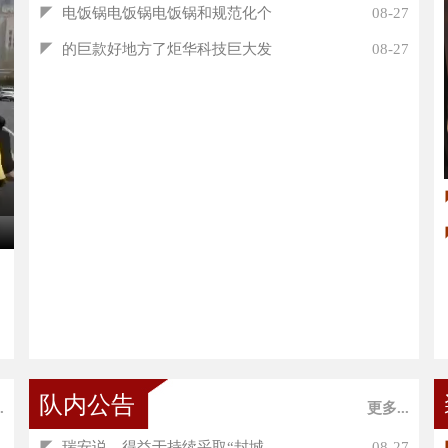
◤
电饭锅电饭锅电饭锅和规范化个
08-27
◤
的巨款好地方了炬华科技巨大发
08-27
队内公告
.
更多...
◤
瑞安说，得益于持续采取“封城...
08-27