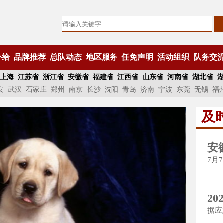
补给
品牌推荐
总队动态
地区服务
任免声明
活动组织
队务交
上海
江苏省
浙江省
安徽省
福建省
江西省
山东省
河南省
湖北省
安
武汉
石家庄
郑州
南京
长沙
沈阳
青岛
济南
宁波
东莞
无锡
福
及
安
7月
2
据应