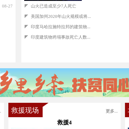
08-27
◤
山火已造成至少7人死亡
◤
美国加州2020年山火规模或将...
◤
印度马哈拉施特拉邦的建筑物...
◤
印度建筑物坍塌事故死亡人数...
救援现场
.
更多...
救援4