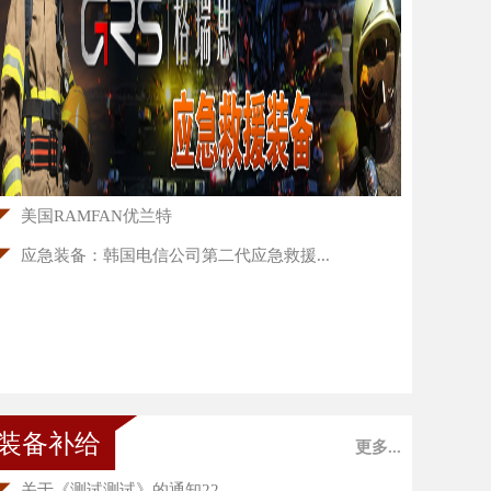
◤
美国RAMFAN优兰特
◤
应急装备：韩国电信公司第二代应急救援...
装备补给
更多...
◤
关于《测试测试》的通知22