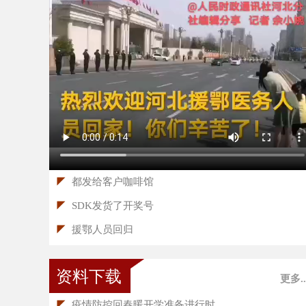
◤
都发给客户咖啡馆
◤
SDK发货了开奖号
◤
援鄂人员回归
资料下载
更多..
◤
疫情防控回春暖开学准备进行时