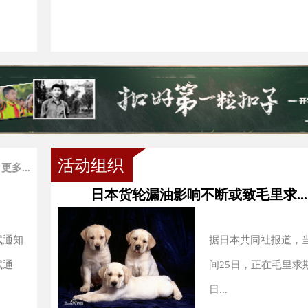
活动组织
更多...
日本货轮漏油影响不断或致毛里求...
试通知
据日本共同社报道，
试通
间25日，正在毛里求
日...