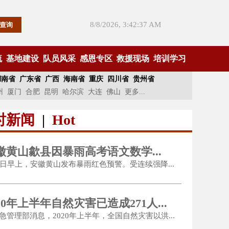
8/8/2026, 3:42:38 AM
流
基地建设
队员风采
感恩专区
救援现场
培训学习
湖南省
广东省
广西
海南省
重庆
四川省
贵州省
州
厦门
合肥
昆明
哈尔滨
大连
佛山
更多...
时新闻
|
Hot
徽黄山歙县因暴雨高考语文数学...
7日早上，安徽黄山发布暴雨红色预警。受连续强降...
020年上半年自然灾害已造成271人...
急管理部消息，2020年上半年，全国自然灾害以洪...