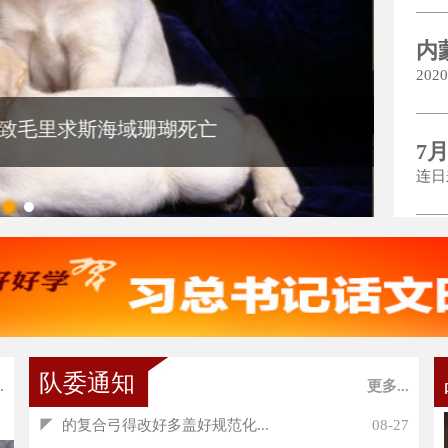
内
20
灾减灾救灾业务培训班
7
连日
队委通知
.
更多...
◤
的复合弓得改好多盖好规范化...
08-27